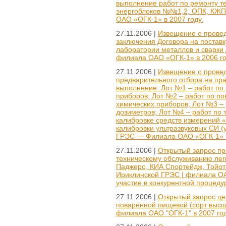
выполнение работ по ремонту т
энергоблоков №№1,2, ОПК, КЖП
ОАО «ОГК-1» в 2007 году.
27.11.2006 |
Извещение о провед
заключения Договора на поставк
лаборатории металлов и сварки
филиала ОАО «ОГК-1» в 2006 г
27.11.2006 |
Извещение о провед
предварительного отбора на пр
выполнение: Лот №1 – работ по
приборов; Лот №2 – работ по по
химических приборов; Лот №3 – 
дозиметров; Лот №4 – работ по 
калибровке средств измерений «
калибровки ультразвуковых СИ (
ГРЭС — Филиала ОАО «ОГК-1» в
27.11.2006 |
Открытый запрос пр
техническому обслуживанию лег
Паджеро, КИА Спортейдж, Тойот
Ириклинской ГРЭС | филиала ОА
участие в конкурентной процеду
27.11.2006 |
Открытый запрос цен
поваренной пищевой (сорт высш
филиала ОАО "ОГК-1" в 2007 год