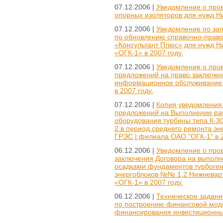
07.12.2006 |
Уведомление о про
опорных изоляторов для нужд Н
07.12.2006 |
Уведомление по зап
по обновлению справочно-прав
«Консультант Плюс» для нужд 
«ОГК-1» в 2007 году.
07.12.2006 |
Уведомление о пров
предложений на право заключени
информационное обслуживание 
в 2007 году.
07.12.2006 |
Копия уведомления 
предложений на Выполнение раб
оборудования турбины типа К-30
2 в период среднего ремонта эн
ГРЭС | филиала ОАО "ОГК-1" в 2
06.12.2006 |
Уведомление о про
заключения Договора на выполн
осадками фундаментов турбоген
энергоблоков №№ 1,2 Нижнева
«ОГК-1» в 2007 году.
06.12.2006 |
Техническое задани
по построению финансовой моде
финансирования инвестиционных