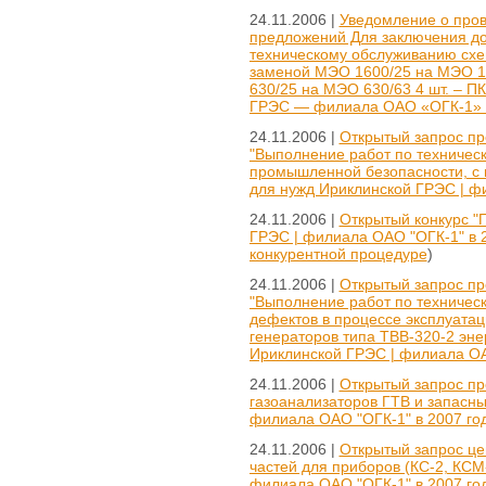
24.11.2006 |
Уведомление о пров
предложений Для заключения дог
техническому обслуживанию схе
заменой МЭО 1600/25 на МЭО 16
630/25 на МЭО 630/63 4 шт. – П
ГРЭС — филиала ОАО «ОГК-1» в
24.11.2006 |
Открытый запрос пр
"Выполнение работ по техничес
промышленной безопасности, с 
для нужд Ириклинской ГРЭС | фи
24.11.2006 |
Открытый конкурс "
ГРЭС | филиала ОАО "ОГК-1" в 2
конкурентной процедуре
)
24.11.2006 |
Открытый запрос пр
"Выполнение работ по техничес
дефектов в процессе эксплуатац
генераторов типа ТВВ-320-2 эне
Ириклинской ГРЭС | филиала ОАО
24.11.2006 |
Открытый запрос пр
газоанализаторов ГТВ и запасны
филиала ОАО "ОГК-1" в 2007 год
24.11.2006 |
Открытый запрос цен
частей для приборов (КС-2, КСМ
филиала ОАО "ОГК-1" в 2007 год