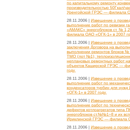
по капитальному ремонту конвек
производительностью 50Гкал/ча
Уренгойской ГРЭС — филиала О
28.11.2006 |
Извещение о провед
выполнение работ по ревизии га
«АМАКС» энергоблоков ст. № 1,
филиала ОАО «ОГК-1» в 2007 го
28.11.2006 |
Извещение о провед
заключения Договора на выполн
выполнении ремонтов блоков № 1
ТМО (лот №1); теплоизоляционн
неплановых ремонтных работ на 
объектов Каширской ГРЭС — фи
году.
28.11.2006 |
Извещение о провед
выполнение работ по механическ
конденсаторов турбин для нуж
«ОГК-1» в 2007 году.
28.11.2006 |
Извещение о провед
выполнение работ по техническ
дефектов котлоагрегатов типа 
энергоблоков ст.№№1÷8 и их вс
Ириклинской ГРЭС — филиала О
28.11.2006 |
Извещение о провед