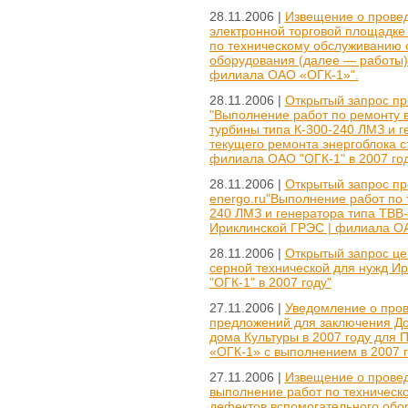
28.11.2006 |
Извещение о провед
электронной торговой площадке
по техническому обслуживанию 
оборудования (далее — работы)
филиала ОАО «ОГК-1»".
28.11.2006 |
Открытый запрос пр
"Выполнение работ по ремонту 
турбины типа К-300-240 ЛМЗ и г
текущего ремонта энергоблока с
филиала ОАО "ОГК-1" в 2007 год
28.11.2006 |
Открытый запрос пр
energo.ru"Выполнение работ по 
240 ЛМЗ и генератора типа ТВВ-
Ириклинской ГРЭС | филиала ОАО
28.11.2006 |
Открытый запрос цен
серной технической для нужд И
"ОГК-1" в 2007 году"
27.11.2006 |
Уведомление о пров
предложений для заключения Дог
дома Культуры в 2007 году для
«ОГК-1» с выполнением в 2007 г
27.11.2006 |
Извещение о провед
выполнение работ по техническ
дефектов вспомогательного обо