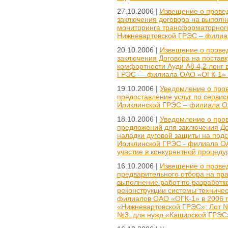
27.10.2006 |
Извещение о провед
заключения договора на выполн
мониторинга трансформаторного
Нижневартовской ГРЭС – филиал
20.10.2006 |
Извещение о провед
заключения Договора на постав
комфортности Ауди А8 4,2 лонг в
ГРЭС — филиала ОАО «ОГК-1» в
19.10.2006 |
Уведомление о пров
предоставление услуг по серви
Ириклинской ГРЭС – филиала 
18.10.2006 |
Уведомление о пров
предложений для заключения До
наладки дуговой защиты на подс
Ириклинской ГРЭС - филиала ОАО
участие в конкурентной процеду
16.10.2006 |
Извещение о провед
предварительного отбора на пр
выполнение работ по разработке
реконструкции системы техниче
филиалов ОАО «ОГК-1» в 2006 г
«Нижневартовской ГРЭС»; Лот №
№3: для нужд «Каширской ГРЭС»