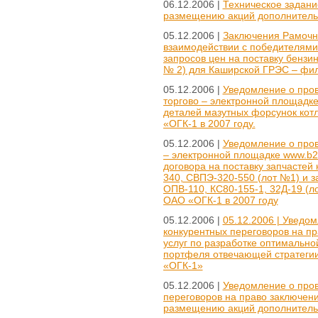
06.12.2006 |
Техническое задани
размещению акций дополнитель
05.12.2006 |
Заключения Рамочн
взаимодействии с победителями
запросов цен на поставку бензин
№ 2) для Каширской ГРЭС – фили
05.12.2006 |
Уведомление о пров
торгово – электронной площадке 
деталей мазутных форсунок ко
«ОГК-1 в 2007 году.
05.12.2006 |
Уведомление о пров
– электронной площадке www.b2b
договора на поставку запчастей
340, СВПЭ-320-550 (лот №1) и з
ОПВ-110, КС80-155-1, 32Д-19 (
ОАО «ОГК-1 в 2007 году
05.12.2006 |
05.12.2006 | Уведо
конкурентных переговоров на пр
услуг по разработке оптимальной
портфеля отвечающей стратеги
«ОГК-1»
05.12.2006 |
Уведомление о про
переговоров на право заключени
размещению акций дополнитель