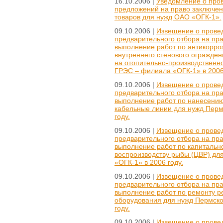
16.10.2006 |
Уведомление о пров
предложений на право заключен
товаров для нужд ОАО «ОГК-1».
09.10.2006 |
Извещение о провед
предварительного отбора на пр
выполнение работ по антикорро
внутреннего стенового огражден
на отопительно-производственн
ГРЭС – филиала «ОГК-1» в 2006
09.10.2006 |
Извещение о провед
предварительного отбора на пр
выполнение работ по нанесению
кабельные линии для нужд Перм
году.
09.10.2006 |
Извещение о провед
предварительного отбора на пр
выполнение работ по капитальн
воспроизводству рыбы (ЦВР) дл
«ОГК-1» в 2006 году.
09.10.2006 |
Извещение о провед
предварительного отбора на пр
выполнение работ по ремонту р
оборудования для нужд Пермско
году.
09.10.2006 |
Извещение о провед