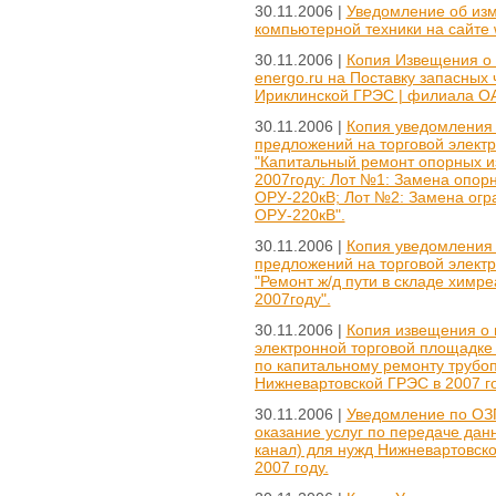
30.11.2006 |
Уведомление об изм
компьютерной техники на сайте w
30.11.2006 |
Копия Извещения о 
energo.ru на Поставку запасных
Ириклинской ГРЭС | филиала ОАО
30.11.2006 |
Копия уведомления 
предложений на торговой элект
"Капитальный ремонт опорных и
2007году: Лот №1: Замена опор
ОРУ-220кВ; Лот №2: Замена ог
ОРУ-220кВ".
30.11.2006 |
Копия уведомления 
предложений на торговой элект
"Ремонт ж/д пути в складе химр
2007году".
30.11.2006 |
Копия извещения о 
электронной торговой площадке
по капитальному ремонту трубоп
Нижневартовской ГРЭС в 2007 го
30.11.2006 |
Уведомление по ОЗП
оказание услуг по передаче дан
канал) для нужд Нижневартовс
2007 году.