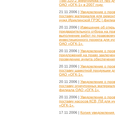
ТВВ-320-2 энергоблока ст. №5 
ОАО «ОГК-1» в 2007 году.
21.11.2006 |
Уведомление о пров
поставку материалов для ремонта
нужд Ириклинской ГРЭС | фили
20.11.2006 |
Извещение об откры
предварительного отбора на пр
выполнение работ по правовом
инвестиционного проекта для н
ОАО «ОГК-1».
20.11.2006 |
Уведомление о пров
предложений на право заключени
проведению аудита обеспечения
20.11.2006 |
Уведомление о пров
поставку шамотной продукции 
ОАО «ОГК-1».
20.11.2006 |
Уведомление о пров
поставку огнеупорных материал
филиала ОАО «ОГК-1».
20.11.2006 |
Уведомление о пров
поставку насосов КСВ, ПД для 
«ОГК-1».
17.11.2006 |
Копия уведомления 