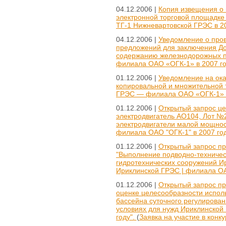
04.12.2006 |
Копия извещения о 
электронной торговой площадке
ТГ-1 Нижневартовской ГРЭС в 20
04.12.2006 |
Уведомление о пров
предложений для заключения До
содержанию железнодорожных п
филиала ОАО «ОГК-1» в 2007 го
01.12.2006 |
Уведомление на ока
копировальной и множительной 
ГРЭС — филиала ОАО «ОГК-1» в
01.12.2006 |
Открытый запрос це
электродвигатель АО104, Лот №
электродвигатели малой мощнос
филиала ОАО "ОГК-1" в 2007 год
01.12.2006 |
Открытый запрос пр
"Выполнение подводно-техничес
гидротехнических сооружений И
Ириклинской ГРЭС | филиала ОАО
01.12.2006 |
Открытый запрос п
оценке целесообразности испол
бассейна суточного регулирова
условиях для нужд Ириклинской
году".
(
Заявка на участие в конк