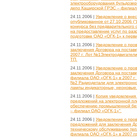
электрооборудования бульдозеро
депо Каширской ГРЭС – филиала
24.11.2006 |
Уведомление о внес
опубликованное от 27.10.2006 (
конкурса без предварительного 
на предоставление услуг по разр
подготовке ОАО «ОГК-1» к перв
24.11.2006 |
Уведомление о пров
заключения Договора на постав
2007 г: Лот №1Электродвигател
ТП.
24.11.2006 |
Уведомление о пров
заключения Договора на постав
филиала ОАО «ОГК-1» в 2007 г:
№2 Радиодетали для электронно
лампы индикаторные, неоновые
24.11.2006 |
Копия уведомления 
предложений на электронной пл
обеспечению промышленной без
– филиал ОАО «ОГК-1»".
24.11.2006 |
Уведомление о пров
предложений для заключения До
техническому обслуживанию те
филиала ОАО «ОГК-1» в 2007 го