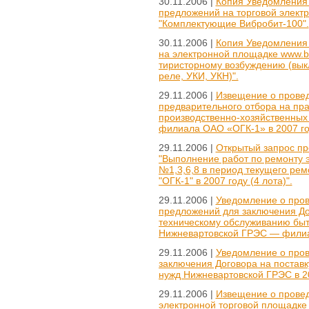
30.11.2006 |
Копия Уведомления 
предложений на торговой элект
"Комплектующие Вибробит-100".
30.11.2006 |
Копия Уведомления 
на электронной площадке www.b2
тиристорному возбуждению (вык
реле, УКИ, УКН)".
29.11.2006 |
Извещение о провед
предварительного отбора на пра
производственно-хозяйственных
филиала ОАО «ОГК-1» в 2007 го
29.11.2006 |
Открытый запрос пр
"Выполнение работ по ремонту э
№1,3,6,8 в период текущего ре
"ОГК-1" в 2007 году (4 лота)".
29.11.2006 |
Уведомление о пров
предложений для заключения Дог
техническому обслуживанию быт
Нижневартовской ГРЭС — филиа
29.11.2006 |
Уведомление о пров
заключения Договора на постав
нужд Нижневартовской ГРЭС в 20
29.11.2006 |
Извещение о провед
электронной торговой площадке