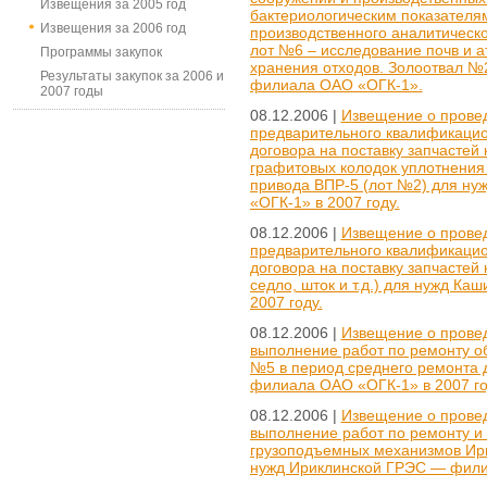
Извещения за 2005 год
бактериологическим показателя
Извещения за 2006 год
производственного аналитическо
лот №6 – исследование почв и а
Программы закупок
хранения отходов. Золоотвал №
Результаты закупок за 2006 и
филиала ОАО «ОГК-1».
2007 годы
08.12.2006 |
Извещение о провед
предварительного квалификацио
договора на поставку запчастей
графитовых колодок уплотнения 
привода ВПР-5 (лот №2) для н
«ОГК-1» в 2007 году.
08.12.2006 |
Извещение о провед
предварительного квалификацио
договора на поставку запчастей
седло, шток и т.д.) для нужд К
2007 году.
08.12.2006 |
Извещение о провед
выполнение работ по ремонту об
№5 в период среднего ремонта
филиала ОАО «ОГК-1» в 2007 го
08.12.2006 |
Извещение о провед
выполнение работ по ремонту и
грузоподъемных механизмов Ир
нужд Ириклинской ГРЭС — филиа