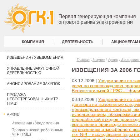
Первая генерирующая компания
оптового рынка электроэнергии
КОМПАНИЯ
ДЕЯТЕЛЬНОСТЬ
АКЦИОНЕРАМ 
ИЗВЕЩЕНИЯ / УВЕДОМЛЕНИЯ
Главная
\
Закупки
\
Архив
\
Извещения з
УПРАВЛЕНИЕ ЗАКУПОЧНОЙ
ИЗВЕЩЕНИЯ ЗА 2006 Г
ДЕЯТЕЛЬНОСТЬЮ
08.12.2006 |
Уведомление по за
АНОНСИРОВАНИЕ ЗАКУПОК
услуг по сопровождению програ
Верхнетагильской ГРЭС — фили
ПРОДАЖА
НЕВОСТРЕБОВАННЫХ МТР
08.12.2006 |
Уведомление по за
(ТМЦ)
Договора на выполнение следую
производственного контроля, вк
использованием, обезвреживани
АРХИВ
переработкой отходов производс
Извещения / Уведомления
выполнение производственного 
загрязнением атмосферного возд
Продажа невостребованных
лот №4 – исследование воды пи
МТР (ТМЦ)
сооружений и производственных 