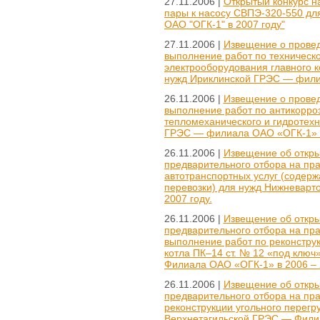
27.11.2006 |
Открытый конкурс на
пары к насосу СВПЭ-320-550 дл
ОАО "ОГК-1" в 2007 году"
27.11.2006 |
Извещение о провед
выполнение работ по техническ
электрооборудования главного к
нужд Ириклинской ГРЭС — фили
26.11.2006 |
Извещение о провед
выполнение работ по антикорроз
тепломеханического и гидротех
ГРЭС — филиала ОАО «ОГК-1» в
26.11.2006 |
Извещение об откры
предварительного отбора на пра
автотранспортных услуг (содерж
перевозки) для нужд Нижневарт
2007 году.
26.11.2006 |
Извещение об откры
предварительного отбора на пр
выполнение работ по реконстру
котла ПК–14 ст. № 12 «под клю
Филиала ОАО «ОГК-1» в 2006 – 
26.11.2006 |
Извещение об откры
предварительного отбора на пра
реконструкции угольного перегр
Верхнетагильской ГРЭС — Филиа