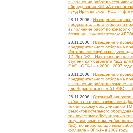
выполнение работ по техническ
оборудования КИПиА главного к
нужд Ириклинской ГРЭС — фили
28.11.2006 |
Извещение о провед
предварительного отбора на пр
выполнение работ по контролю 
блока №1 Нижневартовской ГРЭС
28.11.2006 |
Извещение о провед
предварительного отбора на пра
Изготовление кубов воздухоподо
12; Лот №2 – Изготовление пакет
ступени котлоагрегата №12 для
ОАО «ОГК-1» в 2006 | 2007 году.
28.11.2006 |
Извещение о провед
предварительного отбора на пр
выполнение работ по замене ска
для Верхнетагильской ГРЭС — ф
28.11.2006 |
Открытый одноэтапн
отбора на право заключения До
техническому обслуживанию ТМ
ремонтов котельного оборудован
техническому обслуживанию теп
текущим ремонтам турбинного о
№2), по виброналадочным рабо
филиала «ОГК-1» в 2007 году.