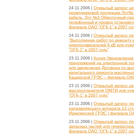
24.11.2006 |
Открытый запрос цен
проводниковой продукции Лот№
кабель. Лот №3 Обмоточный про
телефонный и провод установоч
филиала ОАО "ОГК-1" в 2007 год
24.11.2006 |
Открытый запрос пр
"Выполнение работ по ремонту 
электродвигателей 6 кВ для ну
"ОГК-1" в 2007 году"
23.11.2006 |
Копия Уведомления 
предложений на электронной то
для заключения Договора по вы
капитального ремонта масляных 
Каширской ГРЭС – филиала ОАО 
23.11.2006 |
Открытый запрос цен
маслоохладителя ОМТИ для нуж
"ОГК-1" в 2007 году"
23.11.2006 |
Открытый запрос пр
направляющего аппарата 13 ступ
Ириклинской ГРЭС | филиала ОАО
23.11.2006 |
Открытый запрос пр
запасных частей для генератора
филиала ОАО "ОГК-1" в 2007 год