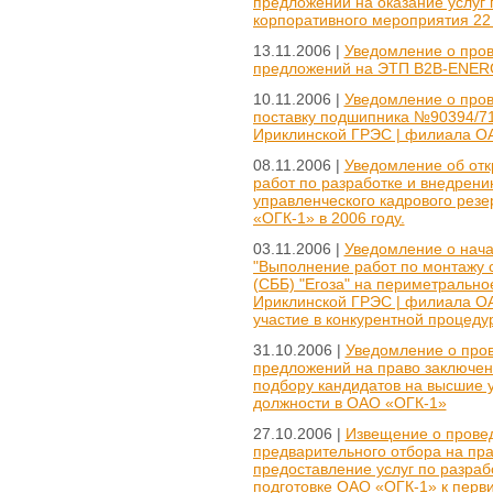
предложений на оказание услуг
корпоративного мероприятия 22 
13.11.2006 |
Уведомление о пров
предложений на ЭТП B2B-ENE
10.11.2006 |
Уведомление о пров
поставку подшипника №90394/71
Ириклинской ГРЭС | филиала 
08.11.2006 |
Уведомление об отк
работ по разработке и внедрен
управленческого кадрового рез
«ОГК-1» в 2006 году.
03.11.2006 |
Уведомление о нач
"Выполнение работ по монтажу 
(СББ) "Егоза" на периметрально
Ириклинской ГРЭС | филиала ОАО
участие в конкурентной процеду
31.10.2006 |
Уведомление о пров
предложений на право заключени
подбору кандидатов на высшие 
должности в ОАО «ОГК-1»
27.10.2006 |
Извещение о провед
предварительного отбора на пр
предоставление услуг по разраб
подготовке ОАО «ОГК-1» к перв