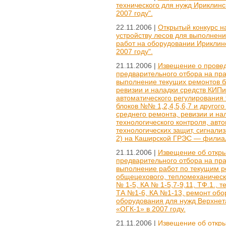
технического для нужд Ириклин
2007 году".
22.11.2006 |
Открытый конкурс н
устройству лесов для выполнени
работ на оборудовании Ириклин
2007 году".
21.11.2006 |
Извещение о провед
предварительного отбора на пр
выполнение текущих ремонтов б
ревизии и наладки средств КИПи
автоматического регулирования 
блоков №№ 1,2,4,5,6,7 и другог
среднего ремонта, ревизии и на
технологического контроля, авт
технологических защит, сигнал
2) на Каширской ГРЭС — филиал
21.11.2006 |
Извещение об откры
предварительного отбора на пр
выполнение работ по текущим р
общецехового, тепломеханическ
№ 1-5, КА № 1-5,7-9,11, ТФ.1., 
ТА №1-6, КА №1-13, ремонт обо
оборудования для нужд Верхне
«ОГК-1» в 2007 году.
21.11.2006 |
Извещение об откры