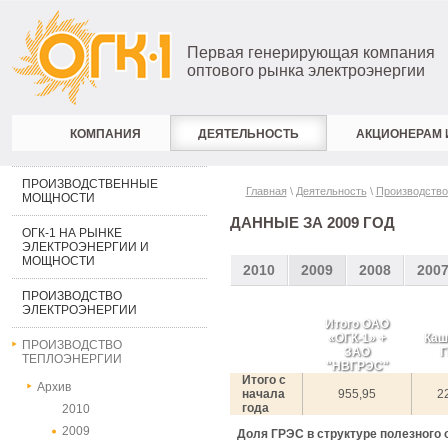
Первая генерирующая компания
оптового рынка электроэнергии
КОМПАНИЯ
ДЕЯТЕЛЬНОСТЬ
АКЦИОНЕРАМ 
ПРОИЗВОДСТВЕННЫЕ
Главная
\
Деятельность
\
Производство
МОЩНОСТИ
ДАННЫЕ ЗА 2009 ГОД
ОГК-1 НА РЫНКЕ
ЭЛЕКТРОЭНЕРГИИ И
МОЩНОСТИ
2010
2009
2008
200
ПРОИЗВОДСТВО
ЭЛЕКТРОЭНЕРГИИ
Итого ОАО
«ОГК-1» +
Каш
ПРОИЗВОДСТВО
ЗАО
Г
ТЕПЛОЭНЕРГИИ
"НВГРЭС"
Итого с
Архив
начала
955,95
2
года
2010
2009
Доля ГРЭС в структуре полезного 